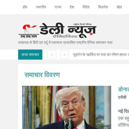
होम
स्थानीय
राज्य
देश
विदेश
बिज़नेस
खेल
लखनऊ से हिंदी एवं उर्दू में एकसाथ प्रकाशित राष्ट्रीय दैनिक समाचार पत्र
ताजा समाचार
यूक्रेन के खार्किव पर रूस का भीषण हमला 4 
समाचार विवरण
डोना
एजेंसी
नई दिल्
एक बहु
वॉशिंग